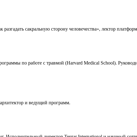
ак разгадать сакральную сторону человечества», лектор платфо
рограммы по работе с травмой (Harvard Medical School). Руков
 архитектор и ведущий программ.
г. Исполнительный директор Tergar International и научный сот