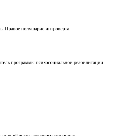
рмы Правое полушарие интроверта.
одитель программы психосоциальной реабилитации
рудник «Центра здорового сознания».