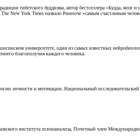
диции тибетского буддизма, автор бестселлера «Будда, мозг и 
 The New York Times назвало Ринпоче «самым счастливым челов
нсинском университете, один из самых известных нейробиологов
еннего благополучия каждого человека.
гии личности и мотивации, Национальный исследовательский 
вского института психоанализа, Почетный член Международной